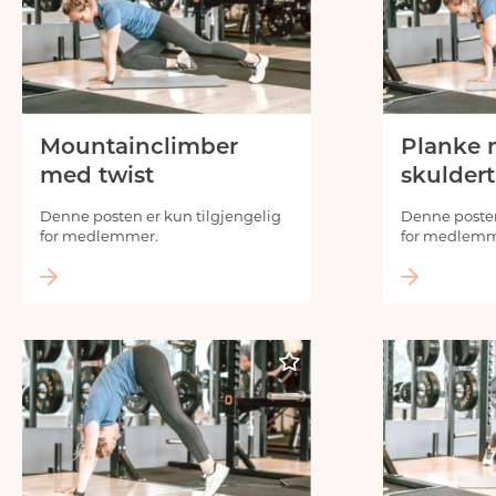
Mountainclimber
Planke
med twist
skulder
Denne posten er kun tilgjengelig
Denne posten
for medlemmer.
for medlemm