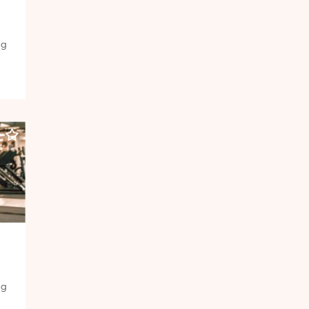
ig
ig