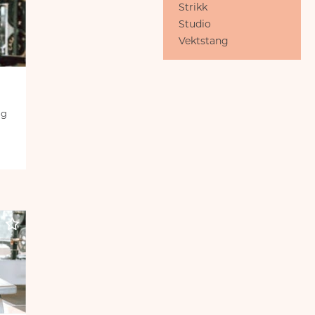
Strikk
Studio
Vektstang
ig