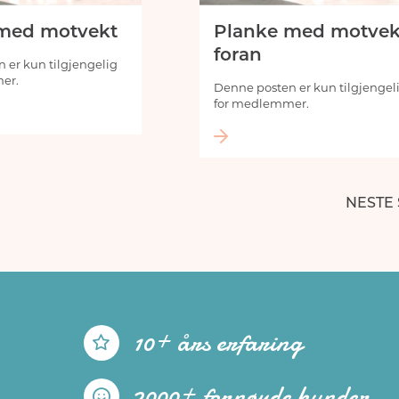
med motvekt
Planke med motvek
foran
 er kun tilgjengelig
er.
Denne posten er kun tilgjengel
for medlemmer.
NESTE 
10+ års erfaring
2000+ fornøyde kunder