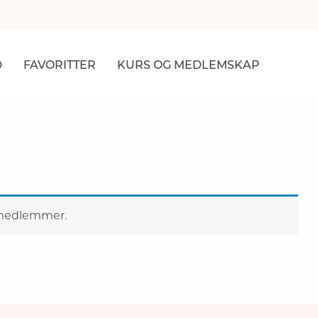
D
FAVORITTER
KURS
OG MEDLEMSKAP
NER
R
r medlemmer.