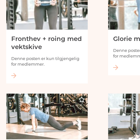
Fronthev + roing med
Glorie 
vektskive
Denne posten
for medlemm
Denne posten er kun tilgjengelig
for medlemmer.