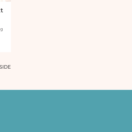
t
ig
SIDE