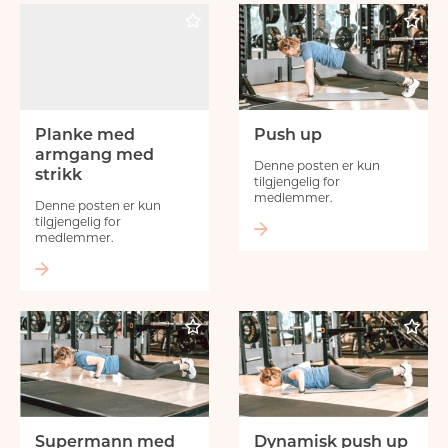
Planke med
Push up
armgang med
Denne posten er kun
strikk
tilgjengelig for
medlemmer.
Denne posten er kun
tilgjengelig for
medlemmer.
Supermann med
Dynamisk push up