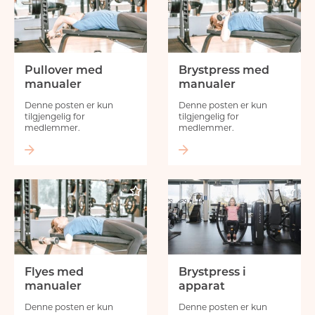
Pullover med
Brystpress med
manualer
manualer
Denne posten er kun
Denne posten er kun
tilgjengelig for
tilgjengelig for
medlemmer.
medlemmer.
Flyes med
Brystpress i
manualer
apparat
Denne posten er kun
Denne posten er kun