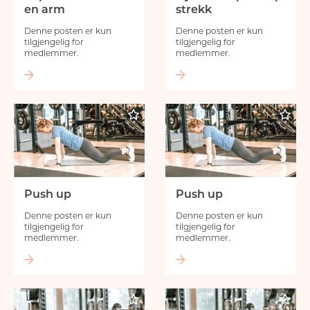
en arm
strekk
Denne posten er kun
Denne posten er kun
tilgjengelig for
tilgjengelig for
medlemmer.
medlemmer.
Push up
Push up
Denne posten er kun
Denne posten er kun
tilgjengelig for
tilgjengelig for
medlemmer.
medlemmer.