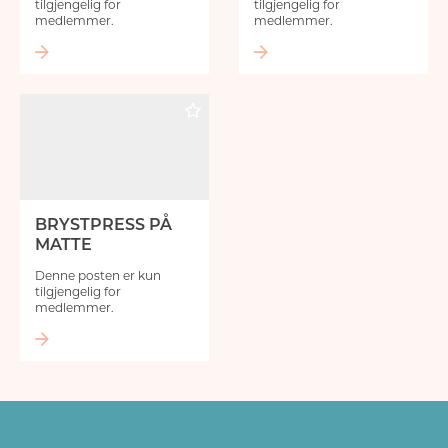
tilgjengelig for
tilgjengelig for
medlemmer.
medlemmer.
BRYSTPRESS PÅ
MATTE
Denne posten er kun
tilgjengelig for
medlemmer.