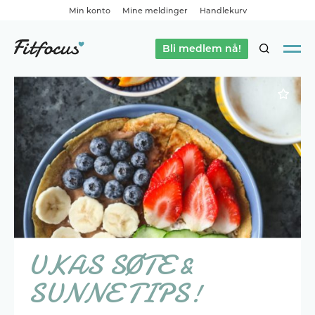
Min konto
Mine meldinger
Handlekurv
Bli medlem nå!
SØK
UKAS SØTE &
SUNNE TIPS!