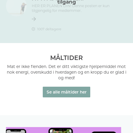
HER ER PLANEN DIN! Denne posten er kun
tilgjengelig for medlemmer.
1007
deltagere
MÅLTIDER
Mat er ikke fienden. Det er ditt viktigste hjelpemiddel mot
nok energi, overskudd i hverdagen og en kropp du er glad i
og med!
Se alle måltider her