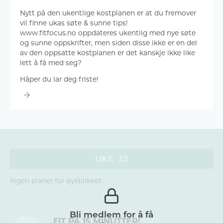
Nytt på den ukentlige kostplanen er at du fremover
vil finne ukas søte & sunne tips!
www.fitfocus.no oppdateres ukentlig med nye søte
og sunne oppskrifter, men siden disse ikke er en del
av den oppsatte kostplanen er det kanskje ikke like
lett å få med seg?
Håper du lar deg friste!
UKE
32
Ingen planer for øyeblikket
FIT PÅ 15 MINUTTER!