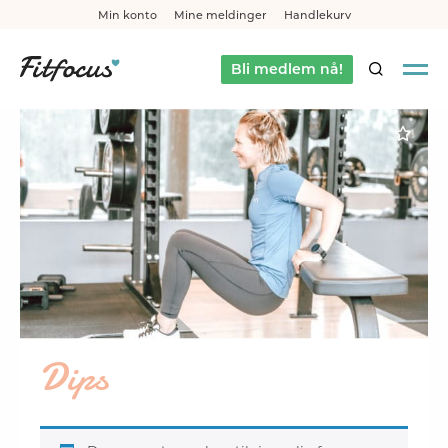
Min konto
Mine meldinger
Handlekurv
Bli medlem nå!
SØK
Dips