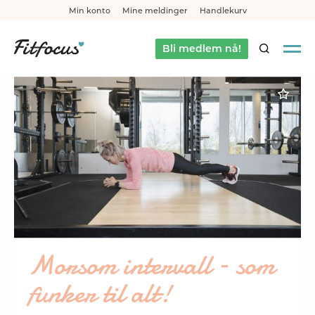
Min konto
Mine meldinger
Handlekurv
Bli medlem nå!
SØK
Morsom intervall – som
funker til alt!