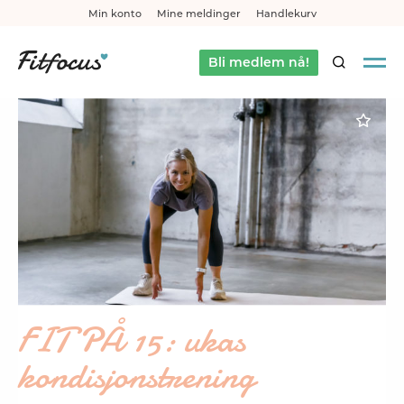
Min konto
Mine meldinger
Handlekurv
Bli medlem nå!
SØK
FIT PÅ 15: ukas
kondisjonstrening