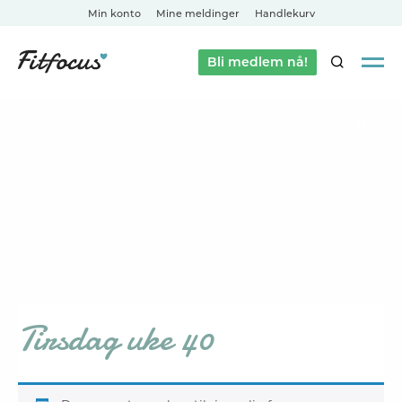
Min konto
Mine meldinger
Handlekurv
Bli medlem nå!
SØK
Tirsdag uke 40