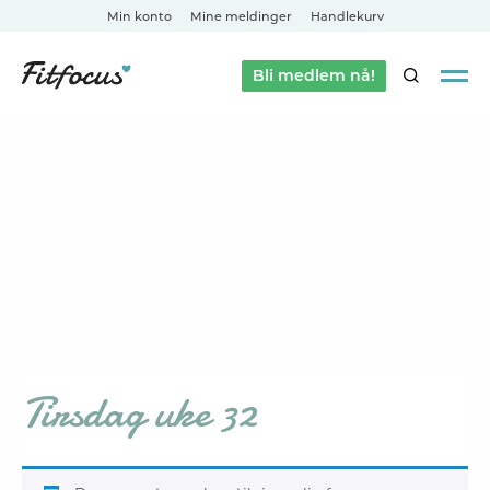
Min konto
Mine meldinger
Handlekurv
Bli medlem nå!
SØK
Tirsdag uke 32