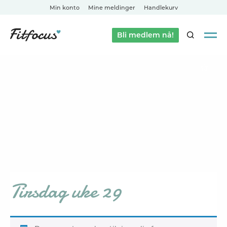
Min konto
Mine meldinger
Handlekurv
Bli medlem nå!
SØK
Tirsdag uke 29