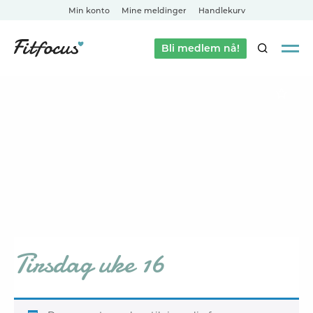
Min konto
Mine meldinger
Handlekurv
Bli medlem nå!
SØK
Tirsdag uke 16