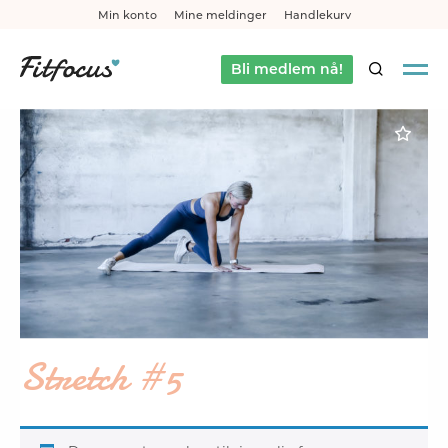
Min konto
Mine meldinger
Handlekurv
Bli medlem nå!
SØK
Stretch #5