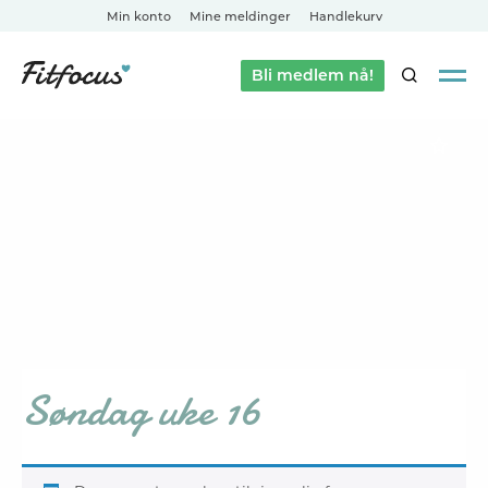
Min konto
Mine meldinger
Handlekurv
Bli medlem nå!
SØK
Søndag uke 16