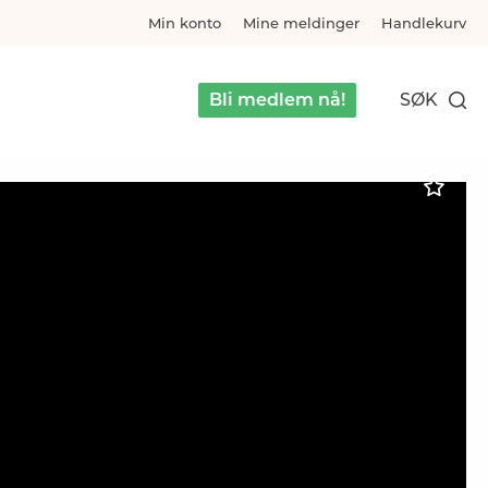
Min konto
Mine meldinger
Handlekurv
Bli medlem nå!
SØK