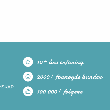
10+ års erfaring
2000+ fornøyde kunder
MSKAP
100 000+ følgere