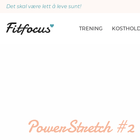
Det skal være lett å leve sunt!
TRENING
KOSTHOL
ARTIKLER
ARTIKLER
PROGRAMMER
DAGSPLA
ØVELSER
MÅLTIDE
PowerStretch #2