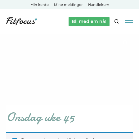
Min konto
Mine meldinger
Handlekurv
Bli medlem nå!
SØK
Onsdag uke 45