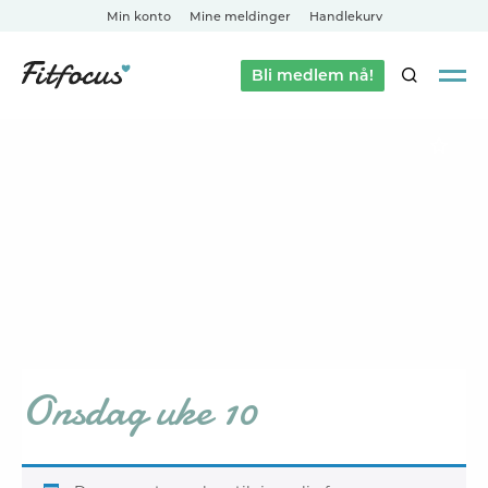
Min konto
Mine meldinger
Handlekurv
Bli medlem nå!
SØK
Onsdag uke 10