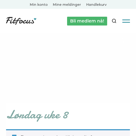
Min konto
Mine meldinger
Handlekurv
Bli medlem nå!
SØK
Lørdag uke 8