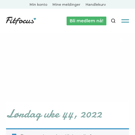
Min konto
Mine meldinger
Handlekurv
Bli medlem nå!
SØK
Lørdag uke 44, 2022