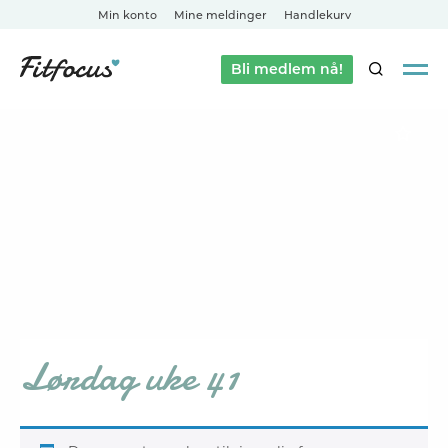
Min konto
Mine meldinger
Handlekurv
Bli medlem nå!
SØK
Lørdag uke 41