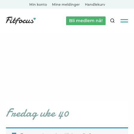
Min konto
Mine meldinger
Handlekurv
Bli medlem nå!
SØK
Fredag uke 40