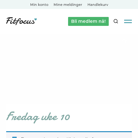
Min konto
Mine meldinger
Handlekurv
Bli medlem nå!
SØK
Fredag uke 10