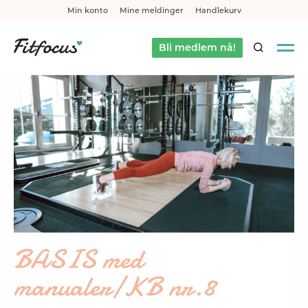
Min konto
Mine meldinger
Handlekurv
Bli medlem nå!
SØK
BASIS med
manualer/KB nr.8