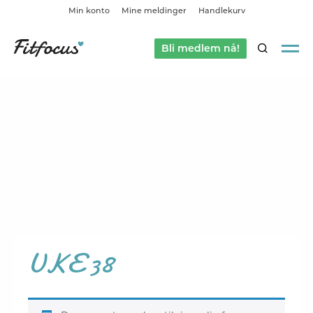
Min konto
Mine meldinger
Handlekurv
Bli medlem nå!
SØK
UKE 38