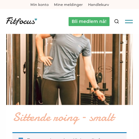
Min konto
Mine meldinger
Handlekurv
Bli medlem nå!
SØK
Sittende roing – smalt