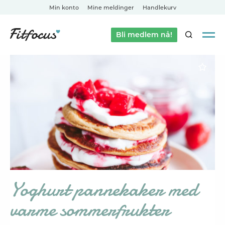
Min konto
Mine meldinger
Handlekurv
Bli medlem nå!
SØK
Yoghurt pannekaker med
varme sommerfrukter