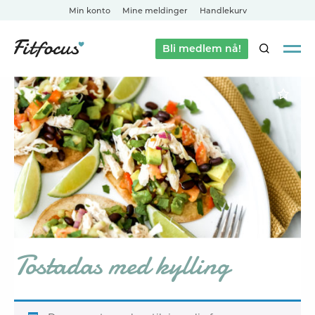
Min konto
Mine meldinger
Handlekurv
Bli medlem nå!
SØK
Tostadas med kylling