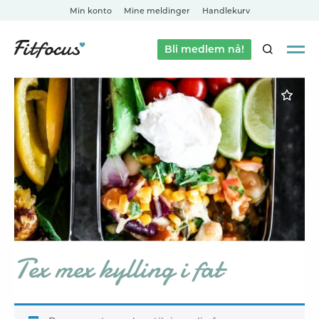
Min konto
Mine meldinger
Handlekurv
Bli medlem nå!
SØK
Tex mex kylling i fat