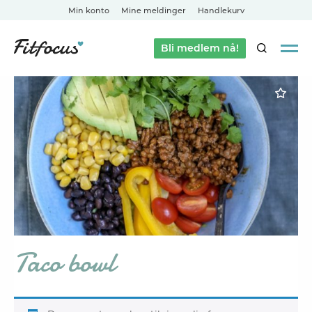
Min konto
Mine meldinger
Handlekurv
Bli medlem nå!
SØK
Taco bowl