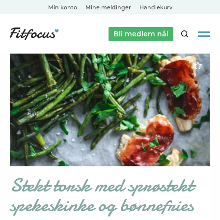
Min konto
Mine meldinger
Handlekurv
Bli medlem nå!
SØK
Stekt torsk med sprøstekt
spekeskinke og bønnefries