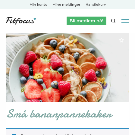
Min konto
Mine meldinger
Handlekurv
Bli medlem nå!
SØK
Små bananpannekaker