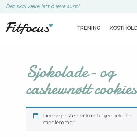
Det skal være lett å leve sunt!
TRENING
KOSTHOL
ARTIKLER
ARTIKLER
PROGRAMMER
DAGSPLA
Sjokolade- og
ØVELSER
MÅLTIDE
cashewnøtt cookies
Denne posten er kun tilgjengelig for
medlemmer.