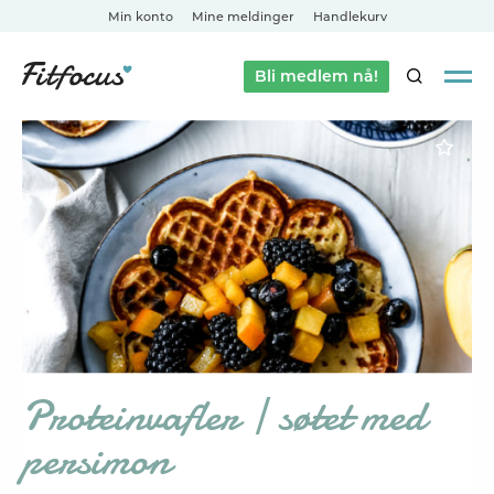
Min konto
Mine meldinger
Handlekurv
Bli medlem nå!
SØK
Proteinvafler | søtet med
persimon