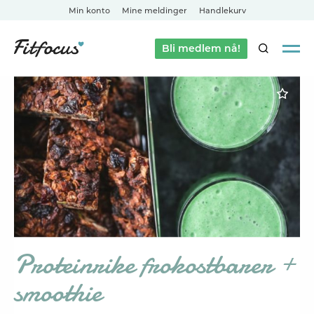
Min konto
Mine meldinger
Handlekurv
Bli medlem nå!
SØK
Proteinrike frokostbarer +
smoothie