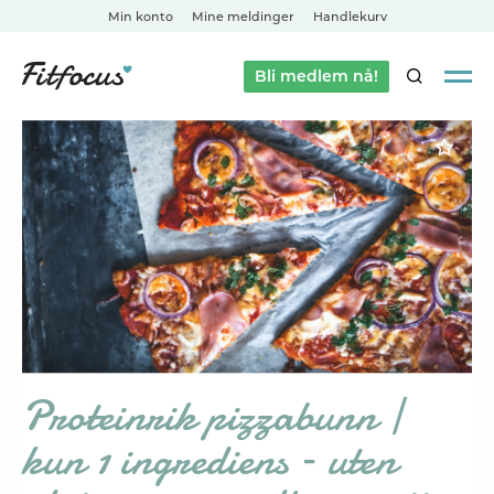
Min konto
Mine meldinger
Handlekurv
Bli medlem nå!
SØK
Proteinrik pizzabunn |
kun 1 ingrediens – uten