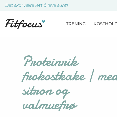
Det skal være lett å leve sunt!
TRENING
KOSTHOL
ARTIKLER
ARTIKLER
PROGRAMMER
DAGSPLA
Proteinrik
ØVELSER
MÅLTIDE
frokostkake | me
sitron og
valmuefrø