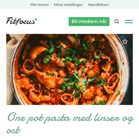
Min konto
Mine meldinger
Handlekurv
Bli medlem nå!
SØK
One pot pasta med linser og
ost