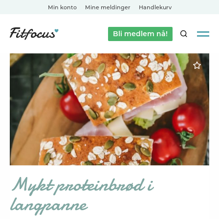
Min konto
Mine meldinger
Handlekurv
Bli medlem nå!
SØK
Mykt proteinbrød i
langpanne