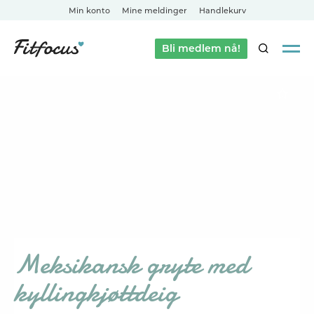
Min konto
Mine meldinger
Handlekurv
Bli medlem nå!
SØK
Meksikansk gryte med
kyllingkjøttdeig