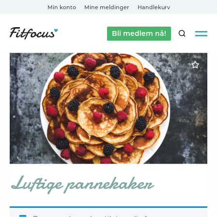
Min konto
Mine meldinger
Handlekurv
Bli medlem nå!
SØK
Luftige pannekaker