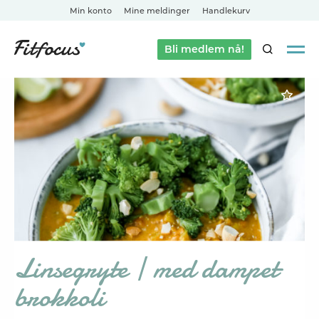
Min konto
Mine meldinger
Handlekurv
Bli medlem nå!
SØK
Linsegryte | med dampet
brokkoli