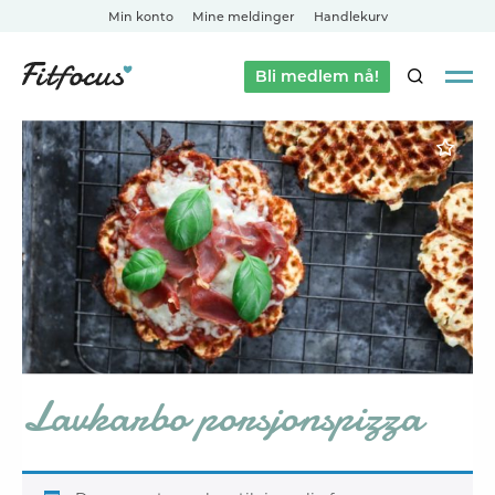
Min konto
Mine meldinger
Handlekurv
Bli medlem nå!
SØK
Lavkarbo porsjonspizza