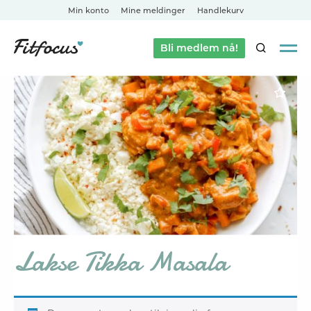
Min konto
Mine meldinger
Handlekurv
Bli medlem nå!
SØK
Lakse Tikka Masala