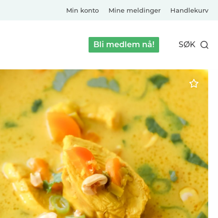
Min konto
Mine meldinger
Handlekurv
Bli medlem nå!
SØK