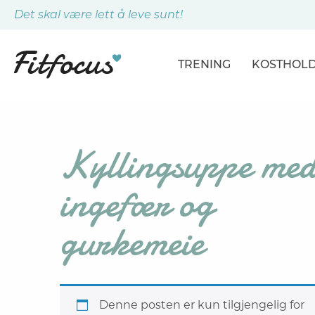
Det skal være lett å leve sunt!
TRENING
KOSTHOL
ARTIKLER
ARTIKLER
PROGRAMMER
DAGSPLA
Kyllingsuppe me
ØVELSER
MÅLTIDE
ingefær og
gurkemeie
Denne posten er kun tilgjengelig for