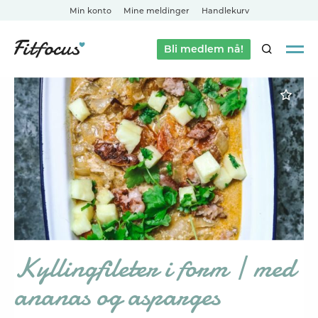
Min konto
Mine meldinger
Handlekurv
Bli medlem nå!
SØK
Kyllingfileter i form | med
ananas og asparges