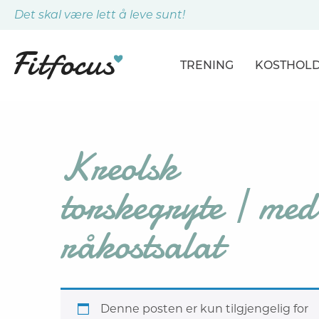
Det skal være lett å leve sunt!
TRENING
KOSTHOL
ARTIKLER
ARTIKLER
PROGRAMMER
DAGSPLA
Kreolsk
ØVELSER
MÅLTIDE
torskegryte | med
råkostsalat
Denne posten er kun tilgjengelig for