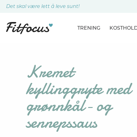
Det skal være lett å leve sunt!
TRENING
KOSTHOL
ARTIKLER
ARTIKLER
PROGRAMMER
DAGSPLA
Kremet
ØVELSER
MÅLTIDE
kyllinggryte med
grønnkål- og
sennepssaus