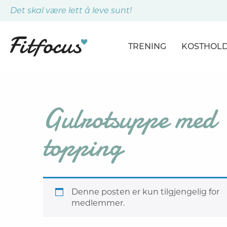
Det skal være lett å leve sunt!
TRENING
KOSTHOL
ARTIKLER
ARTIKLER
PROGRAMMER
DAGSPLA
Gulrotsuppe med
ØVELSER
MÅLTIDE
topping
Denne posten er kun tilgjengelig for
medlemmer.