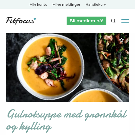
Min konto
Mine meldinger
Handlekurv
Bli medlem nå!
SØK
Gulrotsuppe med grønnkål
og kylling