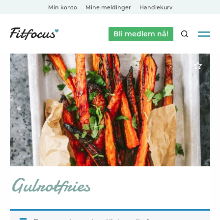
Min konto
Mine meldinger
Handlekurv
Bli medlem nå!
SØK
Gulrotfries