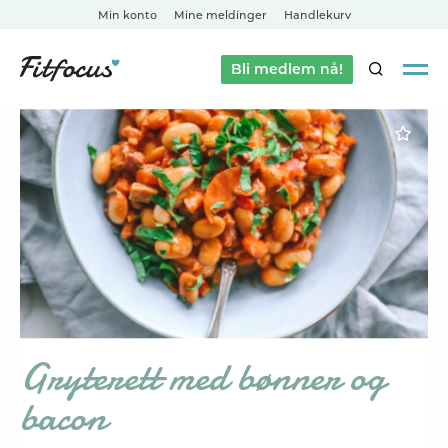
Min konto
Mine meldinger
Handlekurv
Bli medlem nå!
SØK
Gryterett med bønner og
bacon