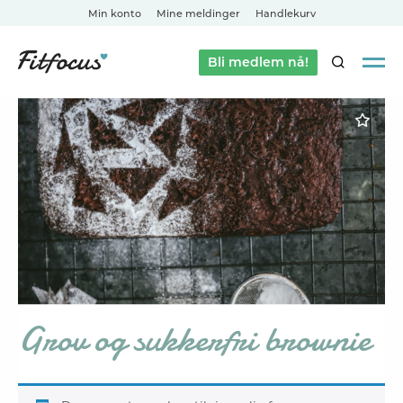
Min konto
Mine meldinger
Handlekurv
Bli medlem nå!
SØK
Grov og sukkerfri brownie